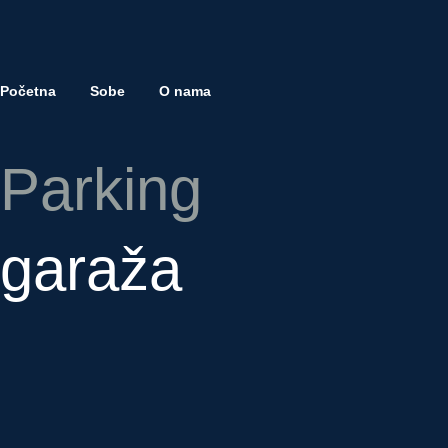
Početna
Sobe
O nama
P
a
r
k
i
n
g
g
a
r
a
ž
a