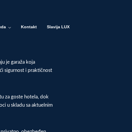
uda
Kontakt
Slavija LUX
ju je garaža koja
i sigurnost i praktičnost
u za goste hotela, dok
ioci u skladu sa aktuelnim
li privatno, obezbeđen