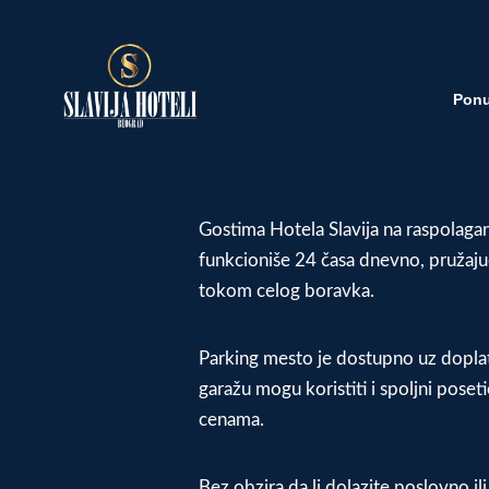
Pon
Gostima Hotela Slavija na raspolagan
funkcioniše 24 časa dnevno, pružajuć
tokom celog boravka.
Parking mesto je dostupno uz doplat
garažu mogu koristiti i spoljni poset
cenama.
Bez obzira da li dolazite poslovno i